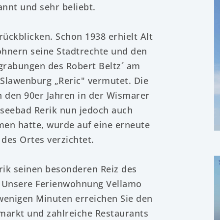
nnt und sehr beliebt.
rückblicken. Schon 1938 erhielt Alt
ohnern seine Stadtrechte und den
grabungen des Robert Beltz´ am
 Slawenburg „Reric" vermutet. Die
n den 90er Jahren in der Wismarer
tseebad Rerik nun jedoch auch
men hatte, wurde auf eine erneute
es Ortes verzichtet.
rik seinen besonderen Reiz des
n. Unsere Ferienwohnung Vellamo
r wenigen Minuten erreichen Sie den
markt und zahlreiche Restaurants