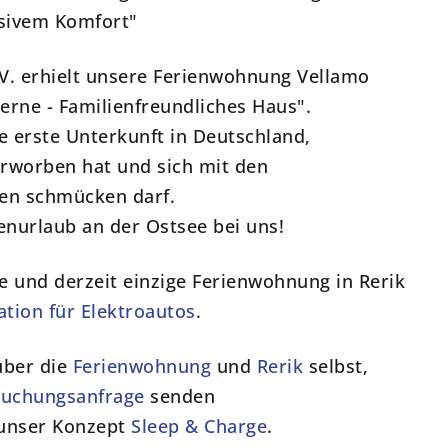
usivem Komfort"
V. erhielt unsere Ferienwohnung Vellamo
terne - Familienfreundliches Haus".
e erste Unterkunft in Deutschland,
 erworben hat und sich mit den
nen schmücken darf.
enurlaub an der Ostsee bei uns!
e und derzeit einzige Ferienwohnung in Rerik
ation für Elektroautos
.
über die
Ferienwohnung
und
Rerik
selbst,
uchungsanfrage
senden
 unser Konzept
Sleep & Charge
.